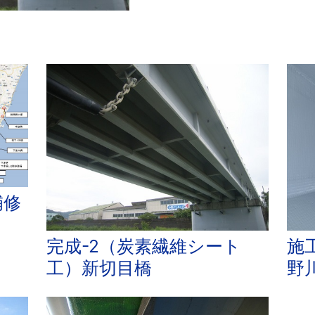
補修
完成-2（炭素繊維シート
施
工）新切目橋
野