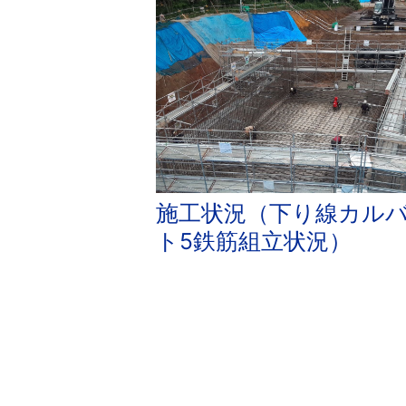
施工状況（下り線カル
ト5鉄筋組立状況）