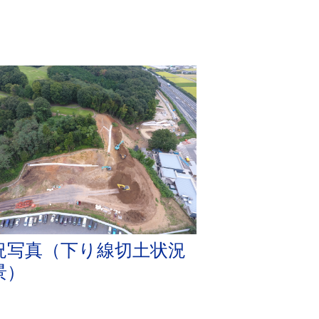
況写真（下り線切土状況
景）