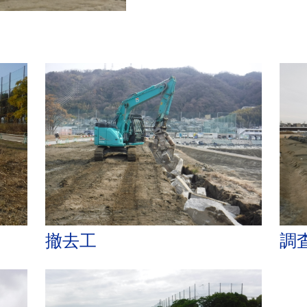
撤去工
調