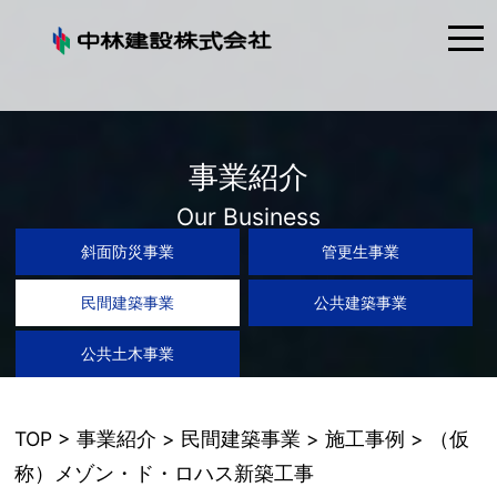
tog
nav
事業紹介
Our Business
斜面防災事業
管更生事業
民間建築事業
公共建築事業
公共土木事業
TOP
>
事業紹介
>
民間建築事業
>
施工事例
> （仮
称）メゾン・ド・ロハス新築工事