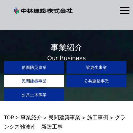
tog
nav
事業紹介
Our Business
斜面防災事業
管更生事業
民間建築事業
公共建築事業
公共土木事業
TOP
>
事業紹介
>
民間建築事業
>
施工事例
> グラ
ンシス難波南 新築工事