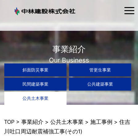
tog
nav
事業紹介
Our Business
斜面防災事業
管更生事業
民間建築事業
公共建築事業
公共土木事業
TOP
>
事業紹介
>
公共土木事業
>
施工事例
> 住吉
川吐口周辺耐震補強工事(その1)