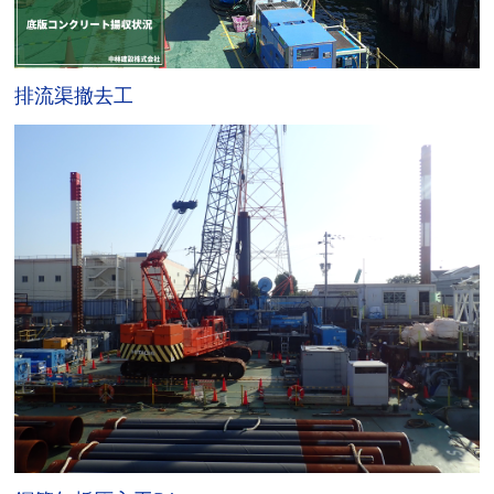
排流渠撤去工