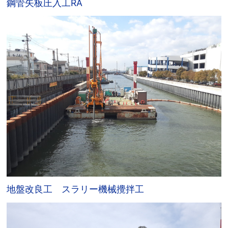
鋼管矢板圧入工RA
地盤改良工 スラリー機械攪拌工