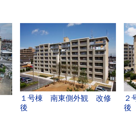
１号棟 南東側外観 改修
２
後
後