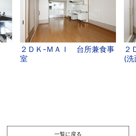
２ＤＫ-ＭＡＩ 台所兼食事
２
室
(
一覧に戻る