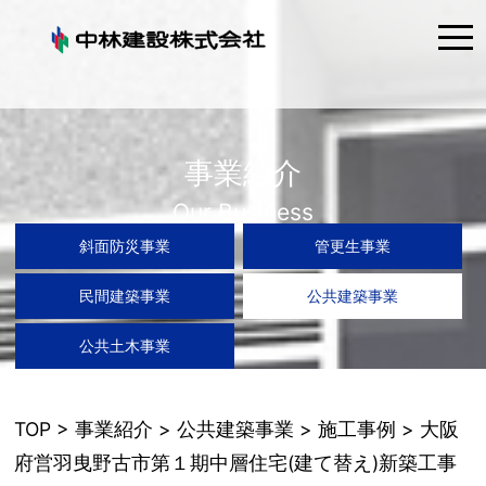
tog
nav
事業紹介
Our Business
斜面防災事業
管更生事業
民間建築事業
公共建築事業
公共土木事業
TOP
>
事業紹介
>
公共建築事業
>
施工事例
> 大阪
府営羽曳野古市第１期中層住宅(建て替え)新築工事