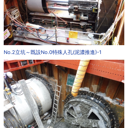
No.2立坑～既設No.0特殊人孔(泥濃推進)-1