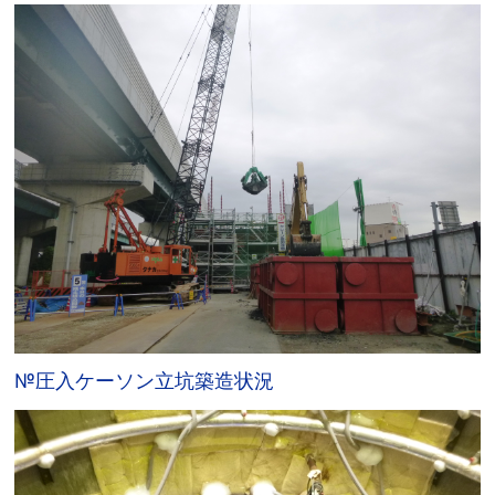
№圧入ケーソン立坑築造状況