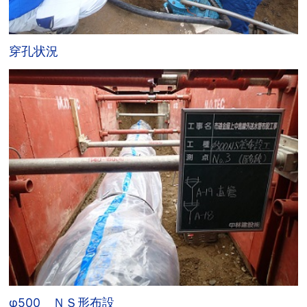
穿孔状況
φ500 ＮＳ形布設