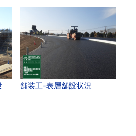
設
舗装工-表層舗設状況