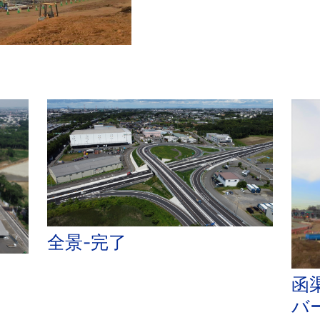
全景-完了
函
バ