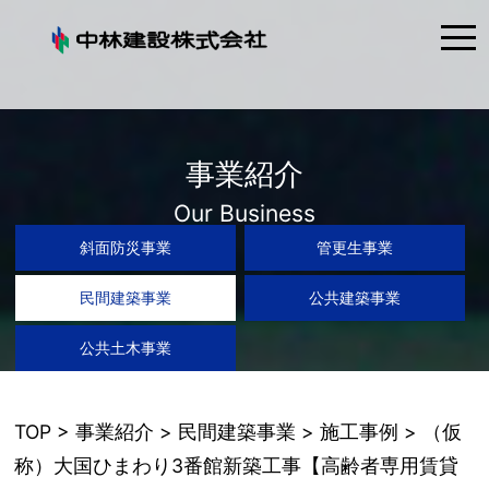
tog
nav
事業紹介
Our Business
斜面防災事業
管更生事業
民間建築事業
公共建築事業
公共土木事業
TOP
>
事業紹介
>
民間建築事業
>
施工事例
> （仮
称）大国ひまわり3番館新築工事【高齢者専用賃貸