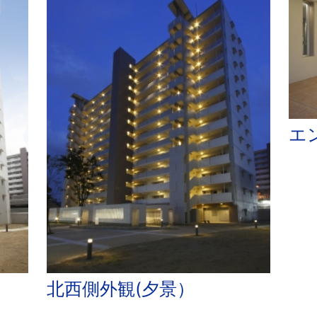
エ
北西側外観(夕景）