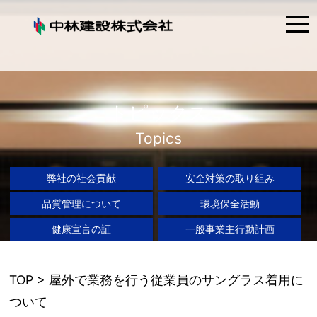
tog
nav
トピックス
Topics
弊社の社会貢献
安全対策の取り組み
品質管理について
環境保全活動
健康宣言の証
一般事業主行動計画
TOP
> 屋外で業務を行う従業員のサングラス着用に
ついて