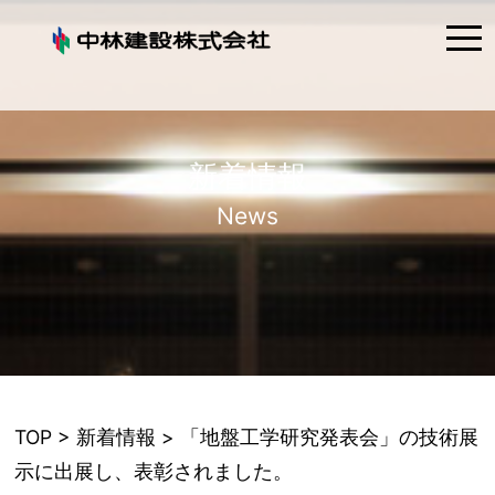
tog
nav
新着情報
News
TOP
>
新着情報
> 「地盤工学研究発表会」の技術展
示に出展し、表彰されました。