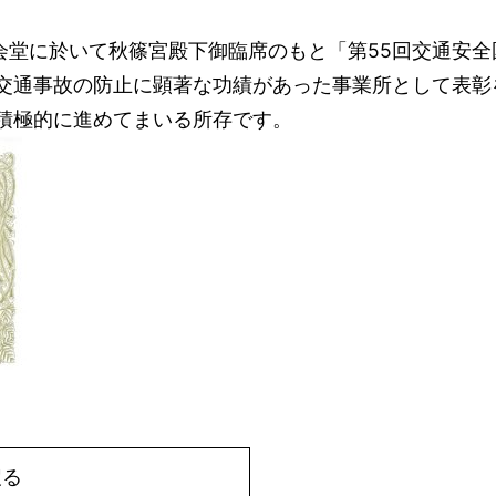
谷公会堂に於いて秋篠宮殿下御臨席のもと「第55回交通安
交通事故の防止に顕著な功績があった事業所として表彰
積極的に進めてまいる所存です。
戻る