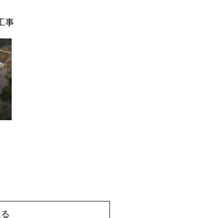
工事
戻る