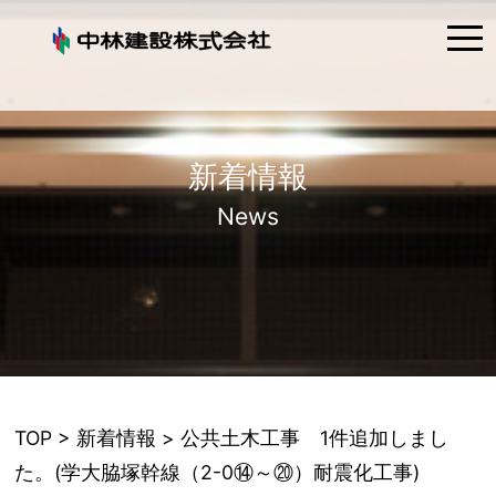
tog
nav
新着情報
News
TOP
>
新着情報
> 公共土木工事 1件追加しまし
た。(学大脇塚幹線（2-0⑭～⑳）耐震化工事)