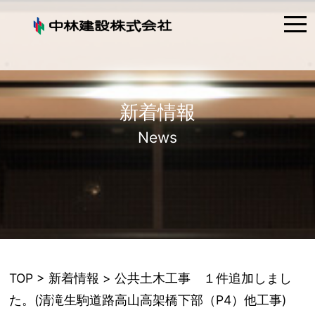
tog
nav
新着情報
News
TOP
>
新着情報
> 公共土木工事 １件追加しまし
た。(清滝生駒道路高山高架橋下部（P4）他工事)