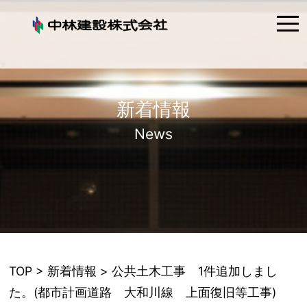
tog
nav
新着情報
News
TOP
>
新着情報
> 公共土木工事 1件追加しまし
た。(都市計画道路 大和川線 上面復旧等工事)