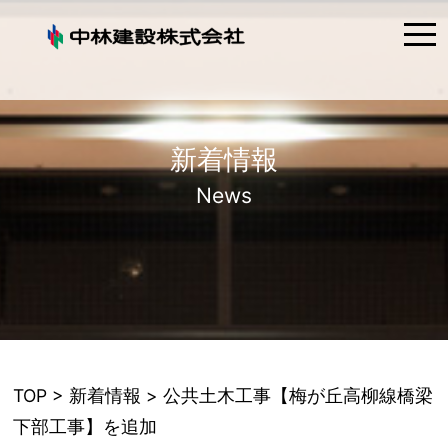
tog
nav
新着情報
News
TOP
>
新着情報
> 公共土木工事【梅が丘高柳線橋梁
下部工事】を追加