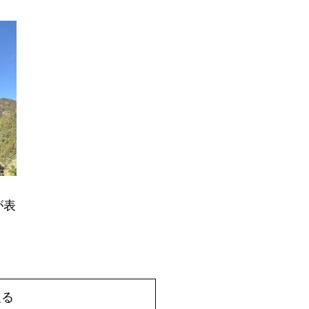
が表
戻る