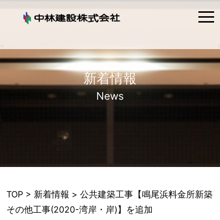
tog
nav
新着情報
News
TOP
>
新着情報
> 公共建築工事【鳴尾浜料金所新築
その他工事(2020-湾岸・岸)】を追加