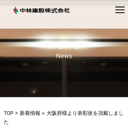
tog
nav
新着情報
News
TOP
>
新着情報
> 大阪府様より表彰状を頂戴しまし
た