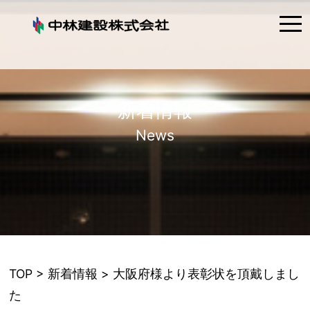
tog
nav
新着情報
News
TOP
>
新着情報
> 大阪府様より表彰状を頂戴しまし
た