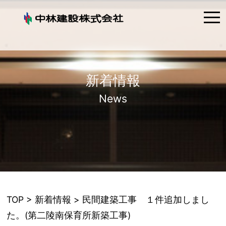
tog
nav
新着情報
News
TOP
>
新着情報
> 民間建築工事 １件追加しまし
た。(第二陵南保育所新築工事)