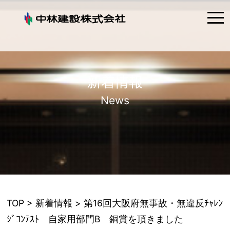
tog
nav
新着情報
News
TOP
>
新着情報
> 第16回大阪府無事故・無違反ﾁｬﾚﾝ
ｼﾞｺﾝﾃｽﾄ 自家用部門B 銅賞を頂きました