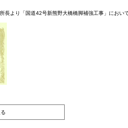
務所長より「国道42号新熊野大橋橋脚補強工事」におい
戻る