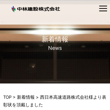
tog
nav
新着情報
News
TOP
>
新着情報
> 西日本高速道路株式会社様より表
彰状を頂戴しました