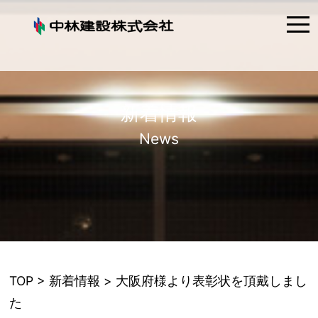
tog
nav
新着情報
News
TOP
>
新着情報
> 大阪府様より表彰状を頂戴しまし
た