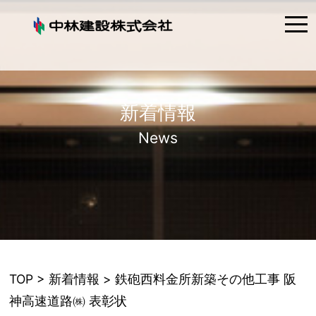
tog
nav
新着情報
News
TOP
>
新着情報
> 鉄砲西料金所新築その他工事 阪
神高速道路㈱ 表彰状