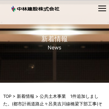
tog
nav
新着情報
News
TOP
>
新着情報
> 公共土木事業 1件追加しまし
た。(都市計画道路止々呂美吉川線橋梁下部工事(そ