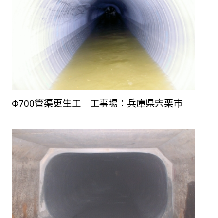
Φ700管渠更生工 工事場：兵庫県宍栗市